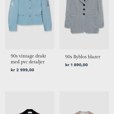
90s vintage drakt
90s Byblos blazer
med pvc detaljer
kr
1 890,00
kr
2 999,00