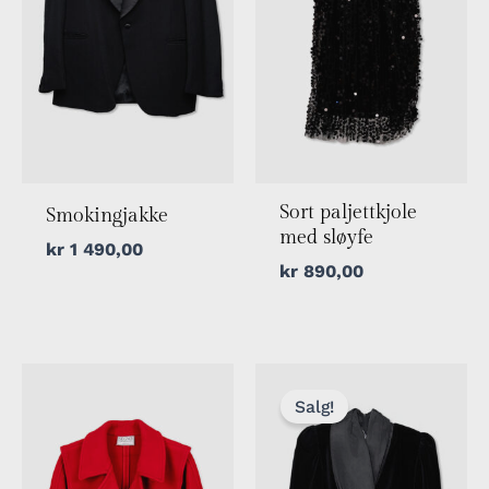
Sort paljettkjole
Smokingjakke
med sløyfe
kr
1 490,00
kr
890,00
Nåværende
Opprinnelig
pris
pris
Salg!
er:
var:
kr 1
kr 2
100,00.
200,00.