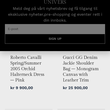
UNIVERS
Meld deg på vårt nyhetsbrev og få tilgang til
eksklusive nyheter,pre-shopping og eventer rett i
din innboks.
SIGN UP
UTSOLGT
Roberto Cavalli
Gucci GG Denim
Spring/Summer
Jackie Shoulder
2005 Orchid
Bag – Monogram
Halterneck Dress
Canvas with
– Pink
Leather Trim
kr
9 900,00
kr
25 900,00