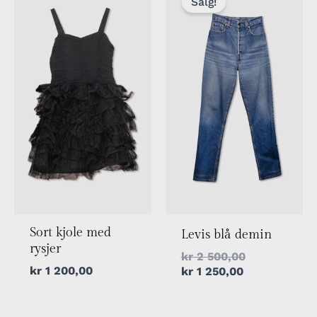
Salg!
er:
var:
kr 1
kr 2
250,00.
500,00.
Sort kjole med
Levis blå demin
rysjer
kr
2 500,00
kr
1 200,00
kr
1 250,00