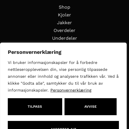
Shop
Kjoler
Jakker
Overdeler
Underdeler
Styling Edits
Personvernerklæring
Guide Edits
Vi bruker informasjonskapsler for å forbedre
Inspirasjon
nettleseropplevelsen din, vise personlig tilpassede
Om oss
annonser eller innhold og analysere trafikken vår. Ved å
Selg med oss
klikke "Godta alle", samtykker du til vår bruk av
informasjonskapsler.
Personvernerklæring
Følg oss
Facebook
Instagram
TILPASS
AVVISE
kundeservice@theedited.no