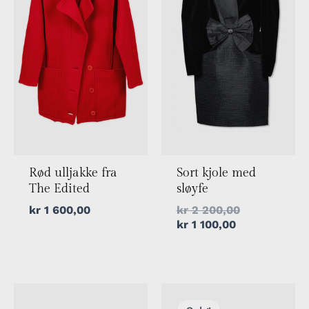
Rød ulljakke fra
Sort kjole med
The Edited
sløyfe
kr
1 600,00
kr
2 200,00
kr
1 100,00
Nåværende
Opprinnelig
pris
pris