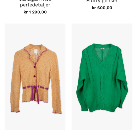
Fluffy genser
perledetaljer
kr
600,00
kr
1 290,00