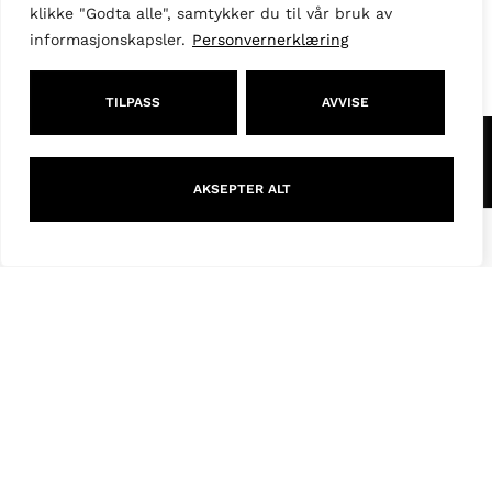
klikke "Godta alle", samtykker du til vår bruk av
informasjonskapsler.
Personvernerklæring
Gul ullgenser fra
The Edited
kr
790,00
TILPASS
AVVISE
AKSEPTER ALT
Filter
Shop
Kjoler
Jakker
Overdeler
Underdeler
Styling Edits
Guide Edits
Inspirasjon