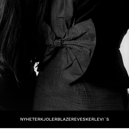
NYHETER
KJOLER
BLAZERE
VESKER
LEVI`S