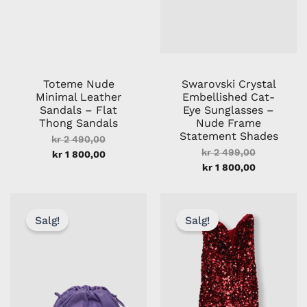
Toteme Nude
Swarovski Crystal
Minimal Leather
Embellished Cat-
Sandals – Flat
Eye Sunglasses –
Thong Sandals
Nude Frame
Statement Shades
kr
2 490,00
kr
2 499,00
kr
1 800,00
kr
1 800,00
Opprinnelig
Nåværende
Opprinneli
Nåværend
pris
pris
pris
pris
Salg!
Salg!
var:
er:
var:
er:
kr 9
kr 7
kr 3
kr 2
900,00.
000,00.
400,00.
200,00.