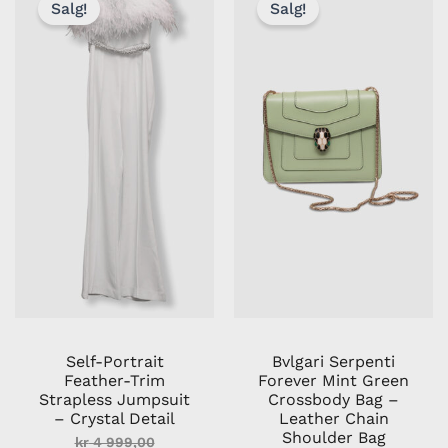
pris
pris
pris
pris
Salg!
Salg!
var:
er:
er:
var:
kr 4
kr 3
kr 15
kr 22
999,00.
000,00.
000,00.
990,00.
Self-Portrait
Bvlgari Serpenti
Feather-Trim
Forever Mint Green
Strapless Jumpsuit
Crossbody Bag –
– Crystal Detail
Leather Chain
Shoulder Bag
kr
4 999,00