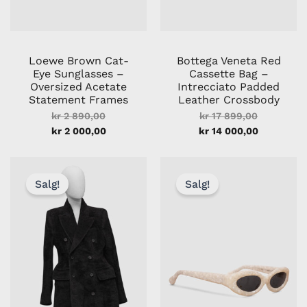
Loewe Brown Cat-
Bottega Veneta Red
Eye Sunglasses –
Cassette Bag –
Oversized Acetate
Intrecciato Padded
Statement Frames
Leather Crossbody
kr
2 890,00
kr
17 899,00
kr
2 000,00
kr
14 000,00
Nåværende
Opprinnelig
Opprinnelig
Nåvær
pris
pris
pris
pris
Salg!
Salg!
er:
var:
var:
er:
kr 11
kr 13
kr 990,00.
kr 700
000,00.
999,00.