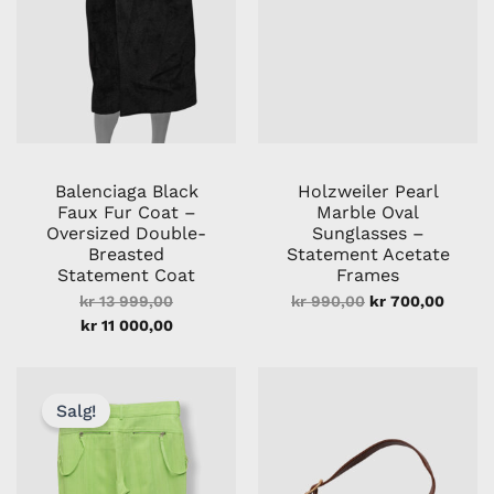
Balenciaga Black
Holzweiler Pearl
Faux Fur Coat –
Marble Oval
Oversized Double-
Sunglasses –
Breasted
Statement Acetate
Statement Coat
Frames
kr
13 999,00
kr
990,00
kr
700,00
kr
11 000,00
Nåværende
Opprinnelig
pris
pris
Salg!
er:
var:
kr 1
kr 2
900,00.
800,00.