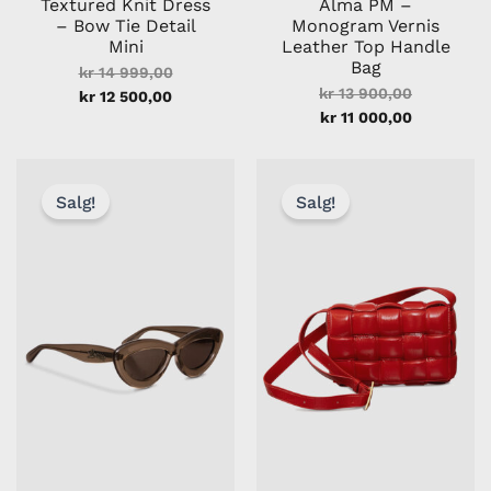
Textured Knit Dress
Alma PM –
– Bow Tie Detail
Monogram Vernis
Mini
Leather Top Handle
Bag
kr
14 999,00
kr
13 900,00
kr
12 500,00
kr
11 000,00
Opprinnelig
Nåværende
Opprinneli
Nåværend
pris
pris
pris
pris
Salg!
Salg!
var:
er:
var:
er:
kr 2
kr 2
kr 17
kr 14
890,00.
000,00.
899,00.
000,00.