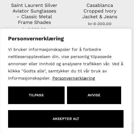
Saint Laurent Silver
Casablanca
Aviator Sunglasses
Cropped Ivory
– Classic Metal
Jacket & Jeans
Frame Shades
kr
8 200,00
kr
2 900,00
kr
6 000,00
kr
2 000,00
Personvernerklæring
Vi bruker informasjonskapsler for å forbedre
Opprinnelig
Nåværende
Opprinneli
Nåværend
nettleseropplevelsen din, vise personlig tilpassede
pris
pris
pris
pris
Salg!
Salg!
var:
er:
var:
er:
annonser eller innhold og analysere trafikken vår. Ved å
kr 6
kr 4
kr 3
kr 2
klikke "Godta alle", samtykker du til vår bruk av
000,00.
500,00.
999,00.
400,00.
informasjonskapsler.
Personvernerklæring
TILPASS
AVVISE
AKSEPTER ALT
Filter