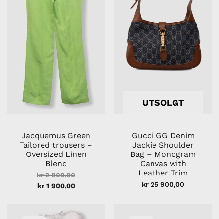
UTSOLGT
Jacquemus Green
Gucci GG Denim
Tailored trousers –
Jackie Shoulder
Oversized Linen
Bag – Monogram
Blend
Canvas with
Leather Trim
kr
2 800,00
kr
25 900,00
kr
1 900,00
Opprinnelig
Nåværende
Nåværend
Opprinnel