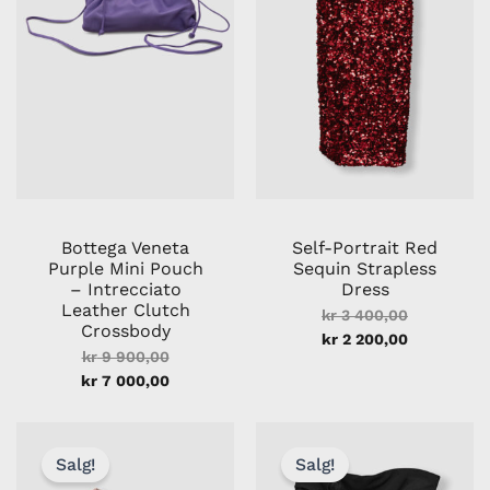
Bottega Veneta
Self-Portrait Red
Purple Mini Pouch
Sequin Strapless
– Intrecciato
Dress
Leather Clutch
kr
3 400,00
Crossbody
kr
2 200,00
kr
9 900,00
kr
7 000,00
Opprinnelig
Nåværende
Opprinneli
Nåværend
pris
pris
pris
pris
Salg!
Salg!
var:
er:
var:
er: