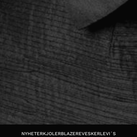
NYHETER
KJOLER
BLAZERE
VESKER
LEVI`S