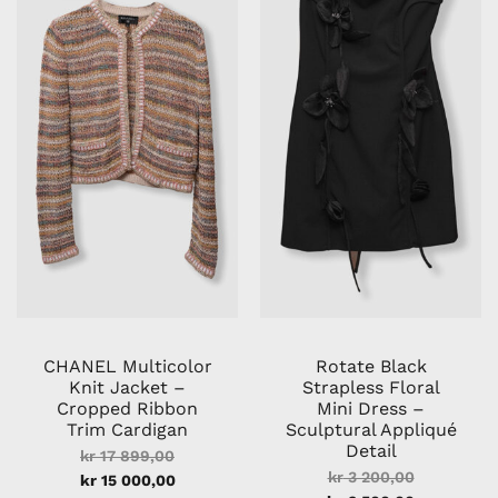
kr 17
kr 15
kr 3
kr 2
899,00.
000,00.
200,00.
500,00.
CHANEL Multicolor
Rotate Black
Knit Jacket –
Strapless Floral
Cropped Ribbon
Mini Dress –
Trim Cardigan
Sculptural Appliqué
Detail
kr
17 899,00
kr
3 200,00
kr
15 000,00