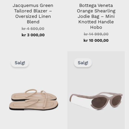
Jacquemus Green
Bottega Veneta
Tailored Blazer –
Orange Shearling
Oversized Linen
Jodie Bag – Mini
Blend
Knotted Handle
Hobo
kr
4 500,00
kr
14 999,00
kr
3 000,00
kr
10 000,00
Nåværende
Opprinnelig
Nåværend
Opprinneli
pris
pris
pris
pris
Salg!
Salg!
er:
var:
er:
var:
kr 1
kr 2
kr 1
kr 2
800,00.
490,00.
800,00.
499,00.