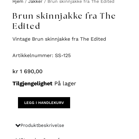
Hjem
/
Jakker
/ Brun skinnjakke fra The Edited
Brun skinnjakke fra The
Edited
Vintage Brun skinnjakke fra The Edited
Artikkelnummer: SS-125
kr
1 690,00
Brun
Tilgjengelighet
På lager
skinnjakke
fra
The
LEGG I HANDLEKURV
Edited
antall
Produktbeskrivelse