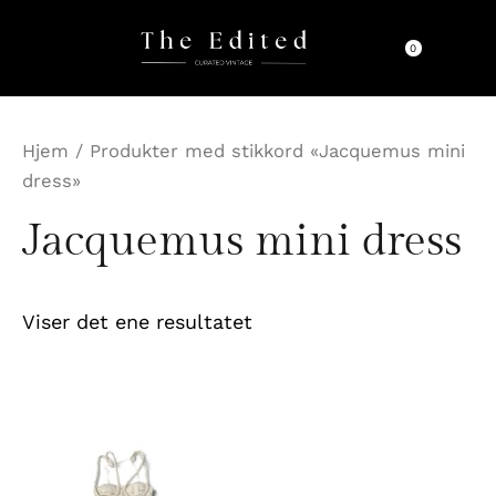
Hopp
rett
0
til
innholdet
Hjem
/ Produkter med stikkord «Jacquemus mini
dress»
Jacquemus mini dress
Viser det ene resultatet