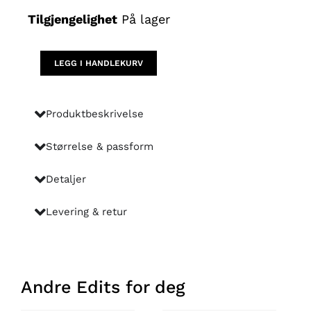
Jacquemus
Tilgjengelighet
På lager
—
Twisted
Rope
LEGG I HANDLEKURV
Bustier
Mini
Dress
Produktbeskrivelse
antall
Størrelse & passform
Detaljer
Levering & retur
Andre Edits for deg