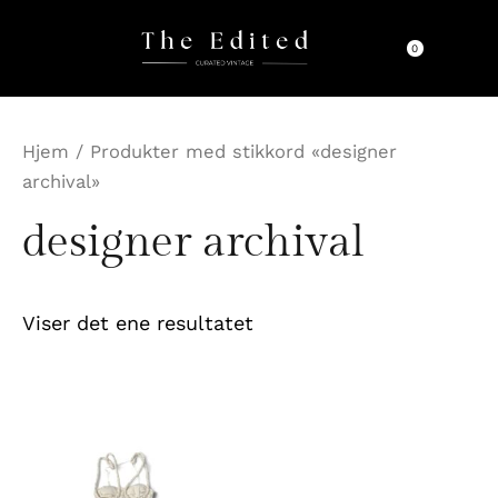
Hopp
rett
0
til
innholdet
Hjem
/ Produkter med stikkord «designer
archival»
designer archival
Viser det ene resultatet