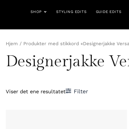
Hopp
rett
OPEN SHOP
SHOP
STYLING EDITS
GUIDE EDITS
til
innholdet
Hjem
/ Produkter med stikkord «Designerjakke Vers
Designerjakke Ve
Filter
Viser det ene resultatet