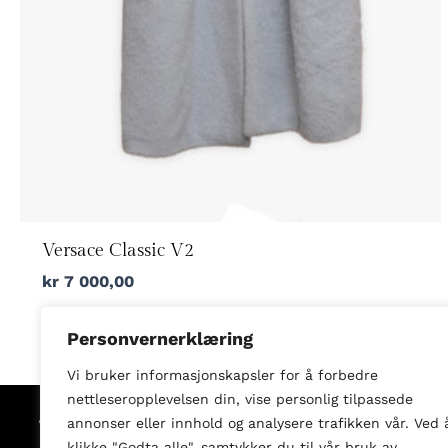
Versace Classic V2
kr
7 000,00
Personvernerklæring
Vi bruker informasjonskapsler for å forbedre
nettleseropplevelsen din, vise personlig tilpassede
annonser eller innhold og analysere trafikken vår. Ved 
Shop
klikke "Godta alle", samtykker du til vår bruk av