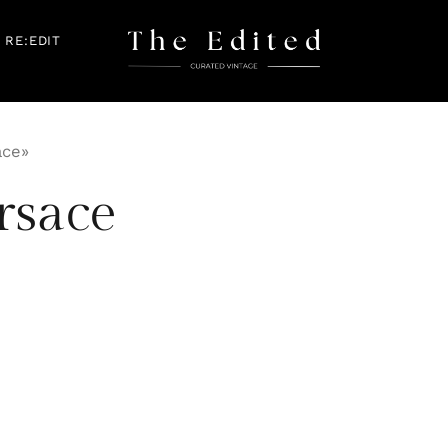
RE:EDIT
ace»
rsace