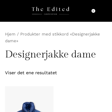
Hopp
rett
0
til
innholdet
Hjem
/ Produkter med stikkord «Designerjakke
dame»
Designerjakke dame
Viser det ene resultatet