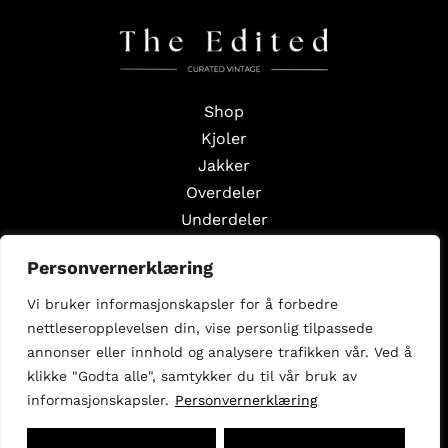
Shop
Kjoler
Jakker
Overdeler
Underdeler
Styling Edits
Personvernerklæring
Guide Edits
Vi bruker informasjonskapsler for å forbedre
Inspirasjon
nettleseropplevelsen din, vise personlig tilpassede
Om oss
annonser eller innhold og analysere trafikken vår. Ved å
Selg med oss
klikke "Godta alle", samtykker du til vår bruk av
informasjonskapsler.
Personvernerklæring
Følg oss
Facebook
Instagram