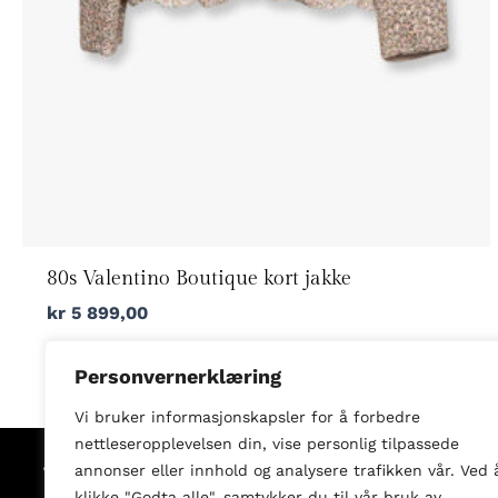
80s Valentino Boutique kort jakke
kr
5 899,00
Personvernerklæring
Vi bruker informasjonskapsler for å forbedre
nettleseropplevelsen din, vise personlig tilpassede
annonser eller innhold og analysere trafikken vår. Ved 
Shop
klikke "Godta alle", samtykker du til vår bruk av