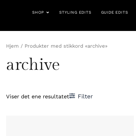
Hopp
rett
OPEN SHOP
SHOP
STYLING EDITS
GUIDE EDITS
til
innholdet
Hjem
/ Produkter med stikkord «archive»
archive
Filter
Viser det ene resultatet