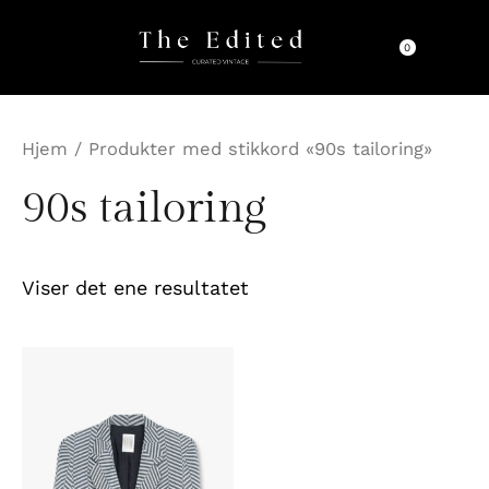
Hopp
rett
0
til
innholdet
Hjem
/ Produkter med stikkord «90s tailoring»
90s tailoring
Viser det ene resultatet