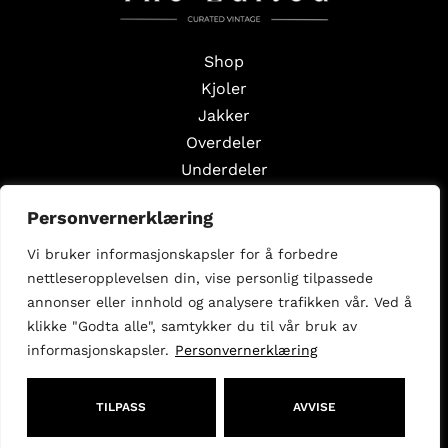
Shop
Kjoler
Jakker
Overdeler
Underdeler
Styling Edits
Personvernerklæring
Guide Edits
Vi bruker informasjonskapsler for å forbedre
Inspirasjon
nettleseropplevelsen din, vise personlig tilpassede
Om oss
annonser eller innhold og analysere trafikken vår. Ved å
Selg med oss
klikke "Godta alle", samtykker du til vår bruk av
informasjonskapsler.
Personvernerklæring
Følg oss
Facebook
Instagram
TILPASS
AVVISE