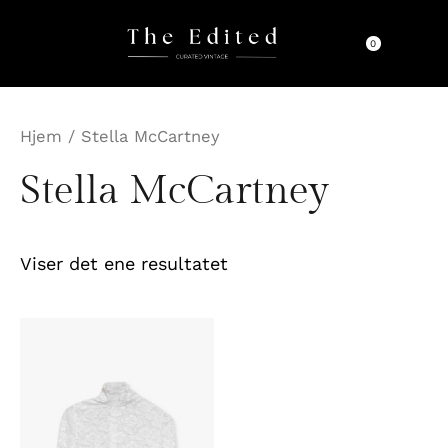
Hopp
rett
0
til
innholdet
Hjem
/ Stella McCartney
Stella McCartney
Viser det ene resultatet