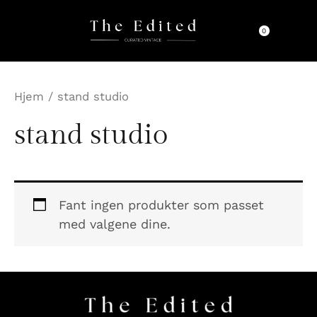
Hopp
rett
0
til
innholdet
Hjem
/ stand studio
stand studio
Fant ingen produkter som passet
med valgene dine.