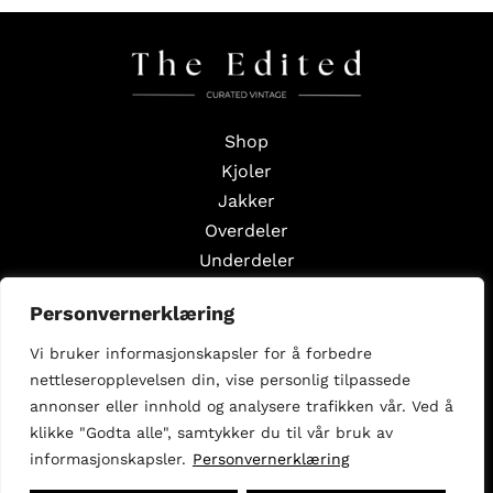
Shop
Kjoler
Jakker
Overdeler
Underdeler
Styling Edits
Personvernerklæring
Guide Edits
Vi bruker informasjonskapsler for å forbedre
Inspirasjon
nettleseropplevelsen din, vise personlig tilpassede
Om oss
annonser eller innhold og analysere trafikken vår. Ved å
Selg med oss
klikke "Godta alle", samtykker du til vår bruk av
informasjonskapsler.
Personvernerklæring
Følg oss