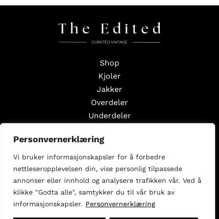
Shop
Kjoler
Jakker
Overdeler
Underdeler
Styling Edits
Personvernerklæring
Guide Edits
Vi bruker informasjonskapsler for å forbedre
Inspirasjon
nettleseropplevelsen din, vise personlig tilpassede
Om oss
annonser eller innhold og analysere trafikken vår. Ved å
Selg med oss
klikke "Godta alle", samtykker du til vår bruk av
informasjonskapsler.
Personvernerklæring
Følg oss