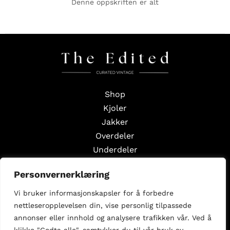
Denne oppskriften er alt
Shop
Kjoler
Jakker
Overdeler
Underdeler
Styling Edits
Personvernerklæring
Guide Edits
Vi bruker informasjonskapsler for å forbedre
Inspirasjon
nettleseropplevelsen din, vise personlig tilpassede
Om oss
annonser eller innhold og analysere trafikken vår. Ved å
Selg med oss