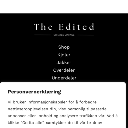
Shop
Kjoler
Jakker
Overdeler
Underdeler
Styling Edits
Personvernerklæring
Guide Edits
Vi bruker informasjonskapsler for å forbedre
Inspirasjon
nettleseropplevelsen din, vise personlig tilpassede
Om oss
annonser eller innhold og analysere trafikken vår. Ved å
Selg med oss
klikke "Godta alle", samtykker du til vår bruk av