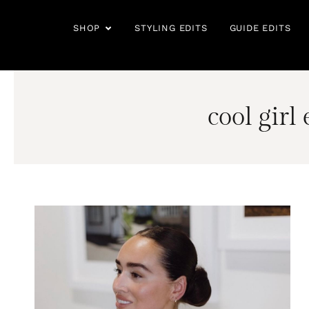
Hopp
rett
OPEN SHOP
SHOP
STYLING EDITS
GUIDE EDITS
til
innholdet
cool girl 