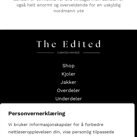
også helt enormt og overveldende for en uskyldig
nordmann ute
Shop
Kjoler
Jakker
Overdeler
Underdeler
Styling Edits
Personvernerklæring
Guide Edits
Vi bruker informasjonskapsler for å forbedre
Inspirasjon
nettleseropplevelsen din, vise personlig tilpassede