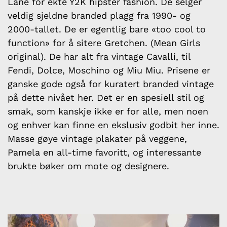
Lane for ekte Y2K hipster fashion. De selger
veldig sjeldne branded plagg fra 1990- og
2000-tallet. De er egentlig bare «too cool to
function» for å sitere Gretchen. (Mean Girls
original). De har alt fra vintage Cavalli, til
Fendi, Dolce, Moschino og Miu Miu. Prisene er
ganske gode også for kuratert branded vintage
på dette nivået her. Det er en spesiell stil og
smak, som kanskje ikke er for alle, men noen
og enhver kan finne en ekslusiv godbit her inne.
Masse gøye vintage plakater på veggene,
Pamela en all-time favoritt, og interessante
brukte bøker om mote og designere.