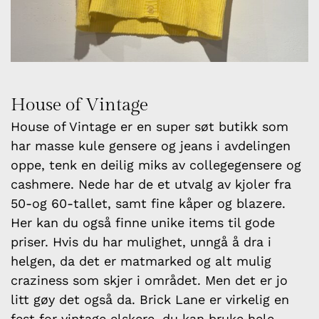
House of Vintage
House of Vintage er en super søt butikk som
har masse kule gensere og jeans i avdelingen
oppe, tenk en deilig miks av collegegensere og
cashmere. Nede har de et utvalg av kjoler fra
50-og 60-tallet, samt fine kåper og blazere.
Her kan du også finne unike items til gode
priser. Hvis du har mulighet, unngå å dra i
helgen, da det er matmarked og alt mulig
craziness som skjer i området. Men det er jo
litt gøy det også da. Brick Lane er virkelig en
fest for vintage elskere, du kan bruke hele