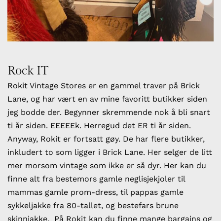
Rock IT
Rokit Vintage Stores er en gammel traver på Brick
Lane, og har vært en av mine favoritt butikker siden
jeg bodde der. Begynner skremmende nok å bli snart
ti år siden. EEEEEk. Herregud det ER ti år siden.
Anyway, Rokit er fortsatt gøy. De har flere butikker,
inkludert to som ligger i Brick Lane. Her selger de litt
mer morsom vintage som ikke er så dyr. Her kan du
finne alt fra bestemors gamle neglisjekjoler til
mammas gamle prom-dress, til pappas gamle
sykkeljakke fra 80-tallet, og bestefars brune
skinnjakke. På Rokit kan du finne mange bargains og