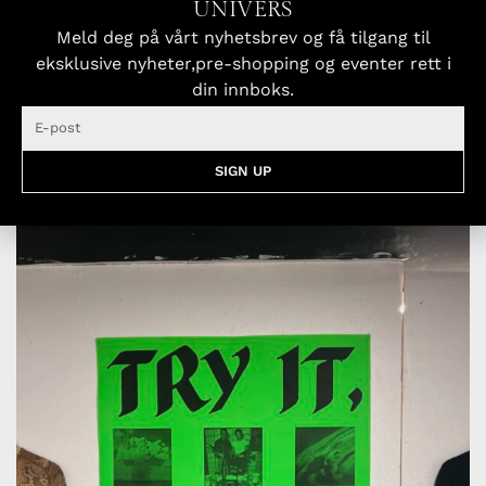
UNIVERS
nærmere bestemt det sagnomsuste Brick Lane.
Meld deg på vårt nyhetsbrev og få tilgang til
Kjent for sine curry houses, outlandish vintage
eksklusive nyheter,pre-shopping og eventer rett i
fashion, 24-timer BEIGEL shop, hipstere og
din innboks.
fashionistaer mikset sammen i ONE HOT
MESS.
SIGN UP