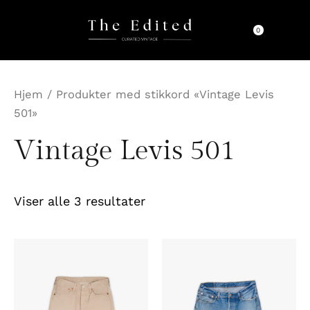
Sortert
Hopp
etter
rett
nyeste
0
til
innholdet
Hjem
/ Produkter med stikkord «Vintage Levis
501»
Vintage Levis 501
Viser alle 3 resultater