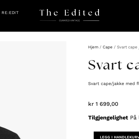
RE:EDIT
Hjem
/
Cape
/ Svart cape 
Svart c
Svart cape/jakke med f
kr
1 699,00
Svart
Tilgjengelighet
På 
cape
jakke
antall
LEGG I HANDLEKUR