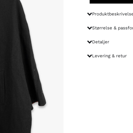
Produktbeskrivels
Størrelse & passf
Detaljer
Levering & retur