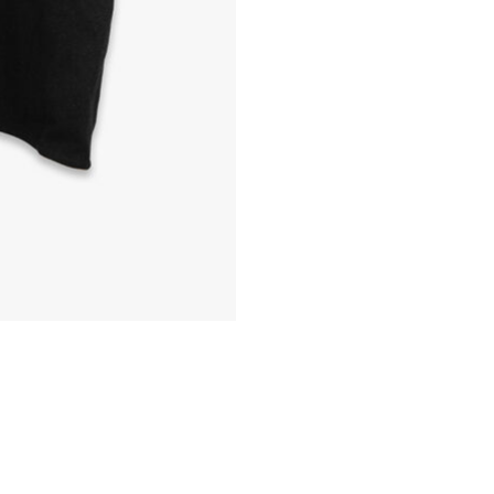
VELKOMMEN
VÅRT VINT
UNIVERS
Meld deg på vårt nyhetsbre
tilgang til eksklusive nyhet
shopping og eventer rett i 