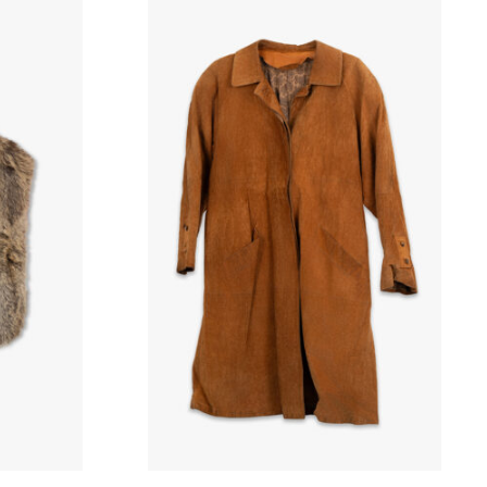
er:
kr 2
400,00.