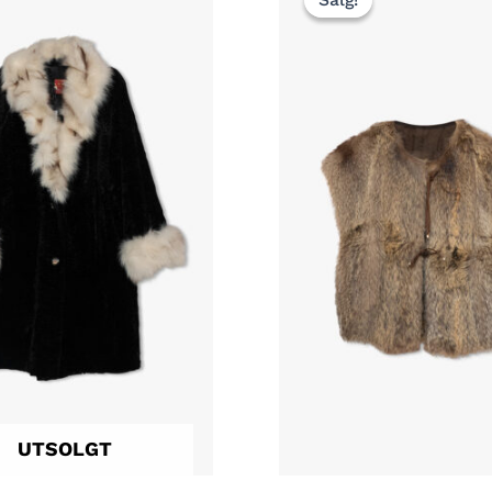
var:
kr 3
000,00.
UTSOLGT