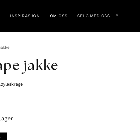
0
INSPIRASJON
OM OSS
SELG MED OSS
jakke
ape jakke
løyleskrage
lager
V