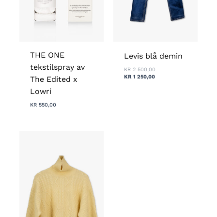
THE ONE
Levis blå demin
tekstilspray av
KR
2 500,00
KR
1 250,00
The Edited x
Lowri
KR
550,00