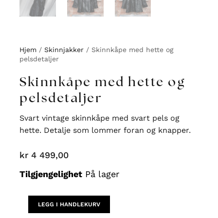
Hjem
/
Skinnjakker
/ Skinnkåpe med hette og
pelsdetaljer
Skinnkåpe med hette og
pelsdetaljer
Svart vintage skinnkåpe med svart pels og
hette. Detalje som lommer foran og knapper.
kr
4 499,00
Skinnkåpe
Tilgjengelighet
På lager
med
hette
og
LEGG I HANDLEKURV
pelsdetaljer