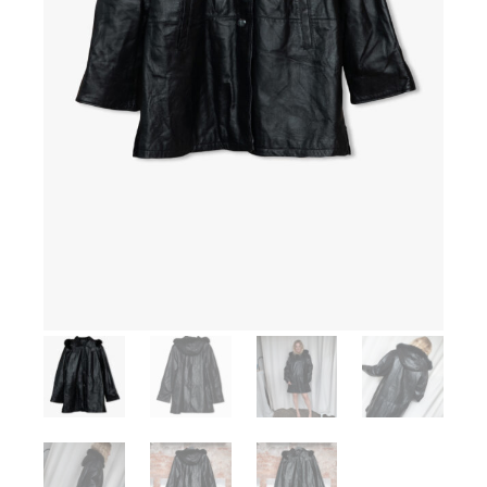
Meld deg på vårt nyhetsbrev og få tilgang til
eksklusive nyheter,pre-shopping og eventer rett i
din innboks.
SIGN UP