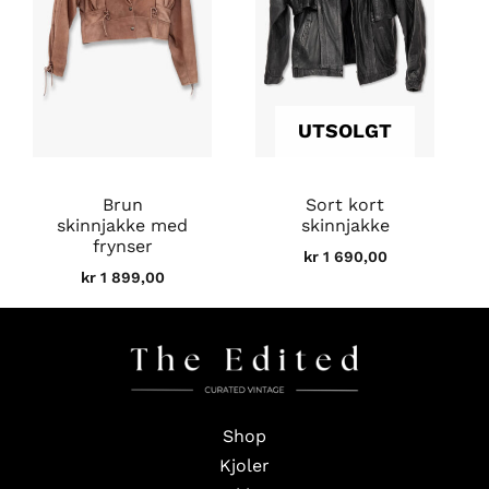
UTSOLGT
Brun
Sort kort
skinnjakke med
skinnjakke
frynser
kr
1 690,00
kr
1 899,00
Shop
Kjoler