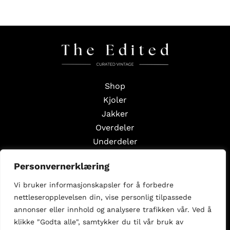
Shop
Kjoler
Jakker
Overdeler
Underdeler
Styling Edits
Personvernerklæring
Guide Edits
Vi bruker informasjonskapsler for å forbedre
Inspirasjon
nettleseropplevelsen din, vise personlig tilpassede
Om oss
annonser eller innhold og analysere trafikken vår. Ved å
Selg med oss
klikke "Godta alle", samtykker du til vår bruk av