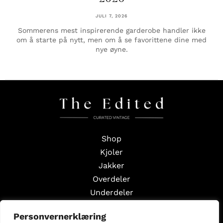
JULI 7, 2026
Sommerens mest inspirerende garderobe handler ikke
om å starte på nytt, men om å se favorittene dine med
nye øyne.
Shop
Kjoler
Jakker
Overdeler
Underdeler
Styling Edits
Personvernerklæring