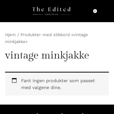
Hopp
rett
0
til
innholdet
Hjem
/ Produkter med stikkord «vintage
minkjakke»
vintage minkjakke
Fant ingen produkter som passet
med valgene dine.