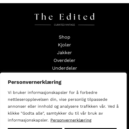
Shop
Kjoler
Jakker
Overdeler
Underdeler
Styling Edits
Personvernerklæring
Guide Edits
Vi bruker informasjonskapsler for å forbedre
Inspirasjon
nettleseropplevelsen din, vise personlig tilpassede
Om oss
annonser eller innhold og analysere trafikken vår. Ved å
Selg med oss
klikke "Godta alle", samtykker du til vår bruk av
informasjonskapsler.
Personvernerklæring
Følg oss