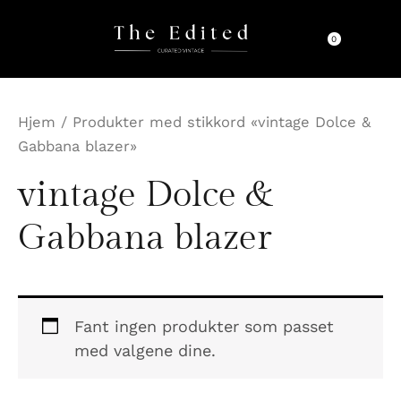
Hopp
rett
0
til
innholdet
Hjem
/ Produkter med stikkord «vintage Dolce &
Gabbana blazer»
vintage Dolce &
Gabbana blazer
Fant ingen produkter som passet
med valgene dine.