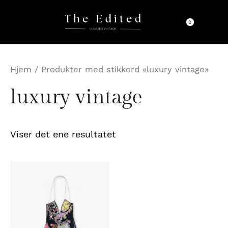
Hopp
rett
0
til
innholdet
Hjem
/ Produkter med stikkord «luxury vintage»
luxury vintage
Viser det ene resultatet