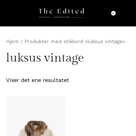
Hopp
rett
0
til
innholdet
Hjem
/ Produkter med stikkord «luksus vintage»
luksus vintage
Viser det ene resultatet