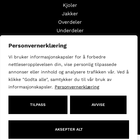
Kjoler
Jakker
Overdeler
Underdeler
Styling Edits
Personvernerklæring
Guide Edits
Vi bruker informasjonskapsler for å forbedre
Inspirasjon
nettleseropplevelsen din, vise personlig tilpassede
Om oss
annonser eller innhold og analysere trafikken vår. Ved å
Selg med oss
klikke "Godta alle", samtykker du til vår bruk av
informasjonskapsler.
Personvernerklæring
Følg oss
Facebook
Instagram
TILPASS
AVVISE
kundeservice@theedited.no
AKSEPTER ALT
KJØPSVILKÅR
COPYRIGHT - 2026- THE EDITED AS - ORG:932 496 933