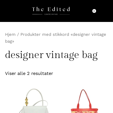
Sortert
Hopp
etter
rett
nyeste
0
til
innholdet
Hjem
/ Produkter med stikkord «designer vintage
bag»
designer vintage bag
Viser alle 2 resultater