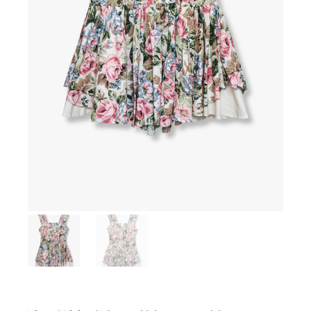
VELKOMMEN TIL VÅRT VINTAGE UNIVERS
Meld deg på vårt nyhetsbrev og få tilgang til
eksklusive nyheter,pre-shopping og eventer rett i
din innboks.
SIGN UP