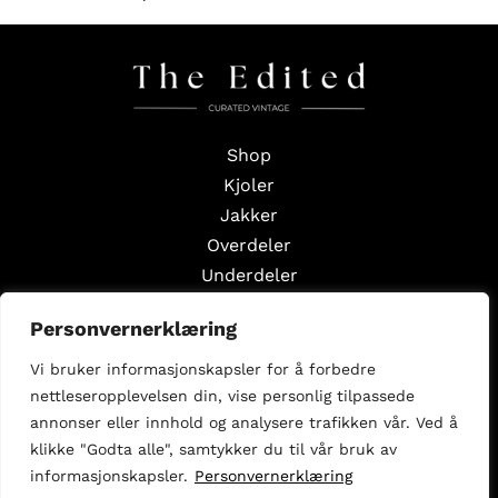
Shop
Kjoler
Jakker
Overdeler
Underdeler
Styling Edits
Personvernerklæring
Guide Edits
Vi bruker informasjonskapsler for å forbedre
Inspirasjon
nettleseropplevelsen din, vise personlig tilpassede
Om oss
annonser eller innhold og analysere trafikken vår. Ved å
Selg med oss
klikke "Godta alle", samtykker du til vår bruk av
informasjonskapsler.
Personvernerklæring