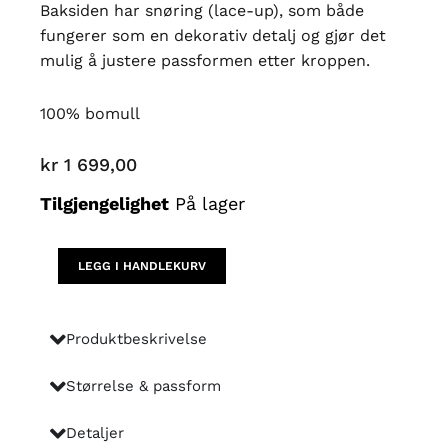
Baksiden har snøring (lace-up), som både
fungerer som en dekorativ detalj og gjør det
mulig å justere passformen etter kroppen.
100% bomull
kr
1 699,00
Vintage
Tilgjengelighet
På lager
kjole
–
romantisk
LEGG I HANDLEKURV
blomsterprint
med
snøring
Produktbeskrivelse
i
ryggen
Størrelse & passform
antall
Detaljer