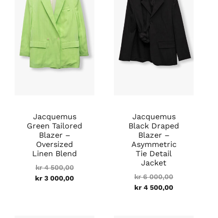
500,00.
000,00.
000,00.
500,00.
Jacquemus
Jacquemus
Green Tailored
Black Draped
Blazer –
Blazer –
Oversized
Asymmetric
Linen Blend
Tie Detail
Jacket
kr
4 500,00
kr
6 000,00
kr
3 000,00
kr
4 500,00