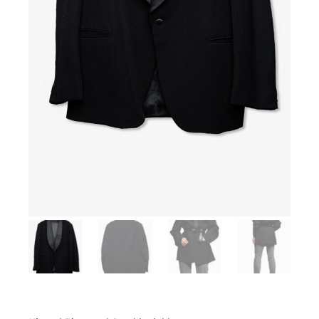
Meld deg på vårt nyhetsbrev og få tilgang til
eksklusive nyheter,pre-shopping og eventer rett i
din innboks.
SIGN UP