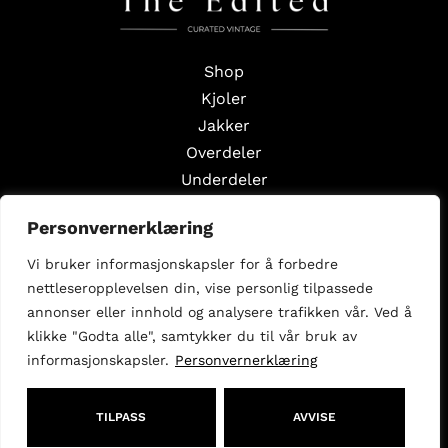
Shop
Kjoler
Jakker
Overdeler
Underdeler
Styling Edits
Personvernerklæring
Guide Edits
Vi bruker informasjonskapsler for å forbedre
Inspirasjon
nettleseropplevelsen din, vise personlig tilpassede
Om oss
annonser eller innhold og analysere trafikken vår. Ved å
Selg med oss
klikke "Godta alle", samtykker du til vår bruk av
informasjonskapsler.
Personvernerklæring
Følg oss
Facebook
Instagram
TILPASS
AVVISE