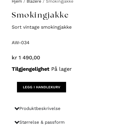
Hjem
/
Blazere
/ Smokingjakke
Smokingjakke
Sort vintage smokingjakke
AW-034
kr
1 490,00
Smokingjakke
Tilgjengelighet
På lager
antall
LEGG I HANDLEKURV
Produktbeskrivelse
Størrelse & passform