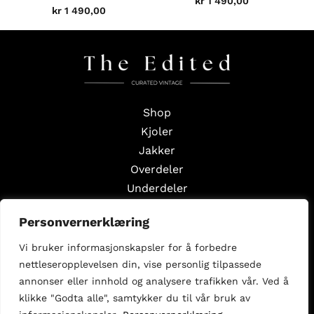
kr
1 490,00
kr
1 490,00
Shop
Kjoler
Jakker
Overdeler
Underdeler
Styling Edits
Personvernerklæring
Guide Edits
Vi bruker informasjonskapsler for å forbedre
Inspirasjon
nettleseropplevelsen din, vise personlig tilpassede
Om oss
annonser eller innhold og analysere trafikken vår. Ved å
Selg med oss
klikke "Godta alle", samtykker du til vår bruk av