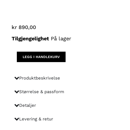
kr
890,00
Rutete
Tilgjengelighet
På lager
blazer
antall
LEGG I HANDLEKURV
Produktbeskrivelse
Størrelse & passform
Detaljer
Levering & retur