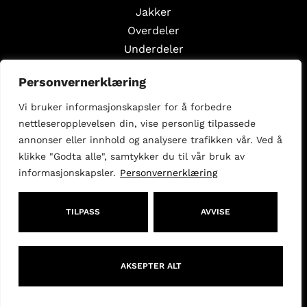
Jakker
Overdeler
Underdeler
Styling Edits
Personvernerklæring
Guide Edits
Vi bruker informasjonskapsler for å forbedre
Inspirasjon
nettleseropplevelsen din, vise personlig tilpassede
Om oss
annonser eller innhold og analysere trafikken vår. Ved å
Selg med oss
klikke "Godta alle", samtykker du til vår bruk av
informasjonskapsler.
Personvernerklæring
Følg oss
Facebook
Instagram
TILPASS
AVVISE
kundeservice@theedited.no
AKSEPTER ALT
KJØPSVILKÅR
COPYRIGHT - 2026- THE EDITED AS - ORG:932 496 933
DESIGNED AND DEVELOPED BY
PAGELOOK