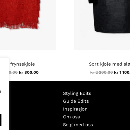
Rød frynsekjole
Sort kjole med sl
1 200,00
kr
800,00
kr
2 200,00
kr
1 100
å
Styling Edits
Guide Edits
Inspirasjon
Om oss
Selg med oss