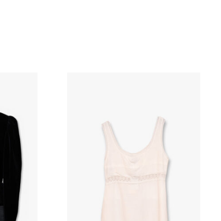
elig
Nåværende
pris
er:
kr 1
100,00.