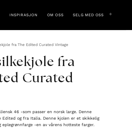
0
INSPIRASJON
OM OSS
SELG MED OSS
ekjole fra The Edited Curated Vintage
ilkekjole fra
ted Curated
italiensk 46 -som passer en norsk large. Denne
 Edited og fra Italia. Denne kjolen er et skikkelig
g eplegrønnfarge -en av vårens hotteste farger.