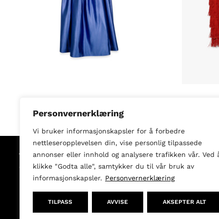
Blå kjole med stropper
Personvernerklæring
kr
1 299,00
kr
Vi bruker informasjonskapsler for å forbedre
nettleseropplevelsen din, vise personlig tilpassede
annonser eller innhold og analysere trafikken vår. Ved 
Shop
klikke "Godta alle", samtykker du til vår bruk av
Kjoler
informasjonskapsler.
Personvernerklæring
Jakker
Overdeler
TILPASS
AVVISE
AKSEPTER ALT
Underdeler