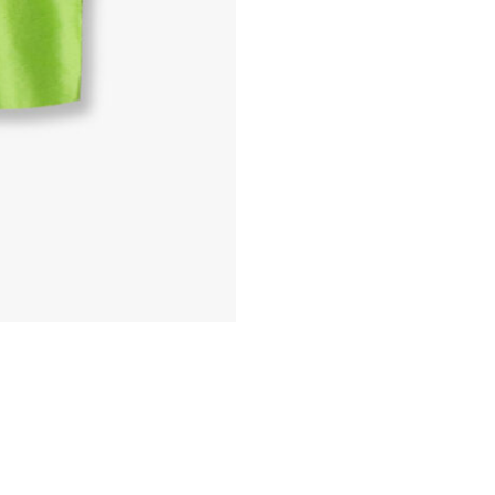
VELKOMMEN
VÅRT VINT
UNIVERS
Meld deg på vårt nyhetsbre
tilgang til eksklusive nyhet
shopping og eventer rett i 