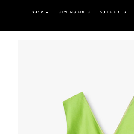
Hopp
rett
OPEN SHOP
SHOP
STYLING EDITS
GUIDE EDITS
til
innholdet