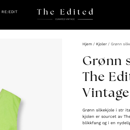
RE:EDIT
Hjem
/
Kjoler
/ Grønn silk
Grønn s
The Edi
Vintage
Grønn silkekjole i str 
kjolen er sourcet av The
blikkfang og i en nydeli