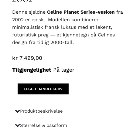
Denne sjeldne
Celine Planet Series-vesken
fra
2002 er episk. Modellen kombinerer
minimalistisk fransk luksus med et lekent,
futuristisk preg — et kjennetegn på Celines
design fra tidlig 2000-tall.
kr
7 499,00
Celine
Tilgjengelighet
På lager
Planet
Series
Top
LEGG I HANDLEKURV
Handle
/
2
Produktbeskrivelse
-
way
Størrelse & passform
Bag
ca